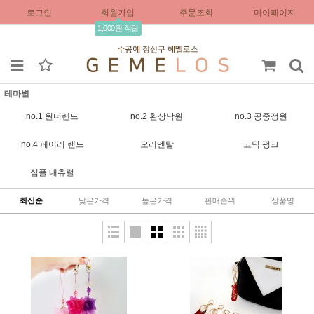
로그인
회원가입
주문조회
마이페이지
1,000원 적립
테마별
no.1 원더랜드
no.2 환상낙원
no.3 공중정원
no.4 페어리 랜드
오리엔탈
고딕 펑크
심플 내츄럴
최신순
낮은가격
높은가격
판매순위
상품명