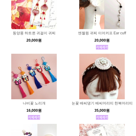
동양풍 하트퀸 귀걸이 귀찌
엔젤윙 귀찌 이어커프 Ear cuff
20,000원
20,000원
나비꽃 노리개
눈꽃 배씨댕기 배씨머리띠 한복머리띠
16,000원
35,000원