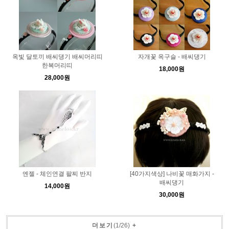
옥빛 달토끼 배씨댕기 배씨머리띠
자개꽃 옥구슬 - 배씨댕기
한복머리띠
18,000원
28,000원
엔젤 - 체인연결 팔찌 반지
[40가지색상] 나비꽃 매화가지 -
배씨댕기
14,000원
30,000원
더보기
(
1
/
26
)
+