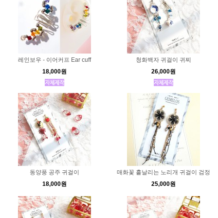
레인보우 - 이어커프 Ear cuff
청화백자 귀걸이 귀찌
18,000원
26,000원
동양풍 공주 귀걸이
매화꽃 흩날리는 노리개 귀걸이 검정
18,000원
25,000원